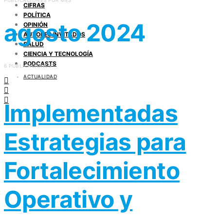
PUBLICACIONES POR MES
CIFRAS
POLÍTICA
agosto 2024
OPINIÓN
AUTORES INVITADOS
SALUD
CIENCIA Y TECNOLOGÍA
PODCASTS
6 PUBLICACIONES
ACTUALIDAD
Implementadas
Estrategias para
Fortalecimiento
Operativo y