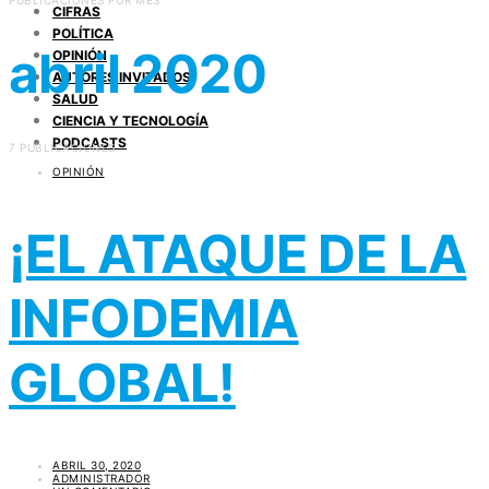
PUBLICACIONES POR MES
CIFRAS
POLÍTICA
abril 2020
OPINIÓN
AUTORES INVITADOS
SALUD
CIENCIA Y TECNOLOGÍA
PODCASTS
7 PUBLICACIONES
OPINIÓN
¡EL ATAQUE DE LA
INFODEMIA
GLOBAL!
ABRIL 30, 2020
ADMINISTRADOR