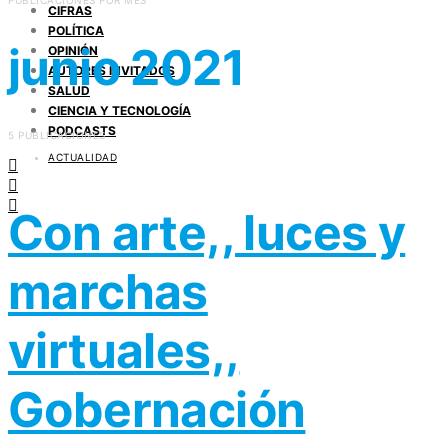
PUBLICACIONES POR MES
CIFRAS
POLÍTICA
junio 2021
OPINIÓN
AUTORES INVITADOS
SALUD
CIENCIA Y TECNOLOGÍA
PODCASTS
5 PUBLICACIONES
ACTUALIDAD
Con arte,, luces y
marchas
virtuales,,
Gobernación