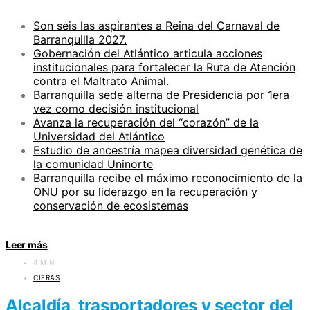
Son seis las aspirantes a Reina del Carnaval de
Barranquilla 2027.
Gobernación del Atlántico articula acciones
institucionales para fortalecer la Ruta de Atención
contra el Maltrato Animal.
Barranquilla sede alterna de Presidencia por 1era
vez como decisión institucional
Avanza la recuperación del “corazón” de la
Universidad del Atlántico
Estudio de ancestría mapea diversidad genética de
la comunidad Uninorte
Barranquilla recibe el máximo reconocimiento de la
ONU por su liderazgo en la recuperación y
conservación de ecosistemas
Leer más
4 MIN
CIFRAS
Alcaldía, trasportadores y sector del