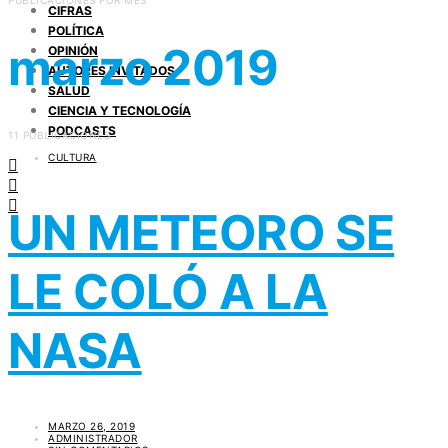
PUBLICACIONES POR MES
CIFRAS
POLÍTICA
marzo 2019
OPINIÓN
AUTORES INVITADOS
SALUD
CIENCIA Y TECNOLOGÍA
PODCASTS
11 PUBLICACIONES
CULTURA
UN METEORO SE
LE COLÓ A LA
NASA
MARZO 26, 2019
ADMINISTRADOR