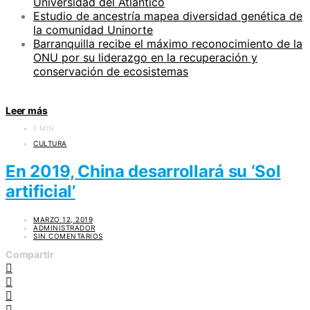
Universidad del Atlántico
Estudio de ancestría mapea diversidad genética de
la comunidad Uninorte
Barranquilla recibe el máximo reconocimiento de la
ONU por su liderazgo en la recuperación y
conservación de ecosistemas
Leer más
1 MIN
CULTURA
En 2019, China desarrollará su ‘Sol
artificial’
MARZO 12, 2019
ADMINISTRADOR
SIN COMENTARIOS
Compartir