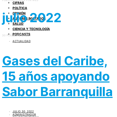
PUBLICACIONES POR MES
CIFRAS
POLÍTICA
julio 2022
OPINIÓN
AUTORES INVITADOS
SALUD
CIENCIA Y TECNOLOGÍA
PODCASTS
30 PUBLICACIONES
ACTUALIDAD
Gases del Caribe,
15 años apoyando
Sabor Barranquilla
JULIO 30, 2022
ADMINISTRADOR