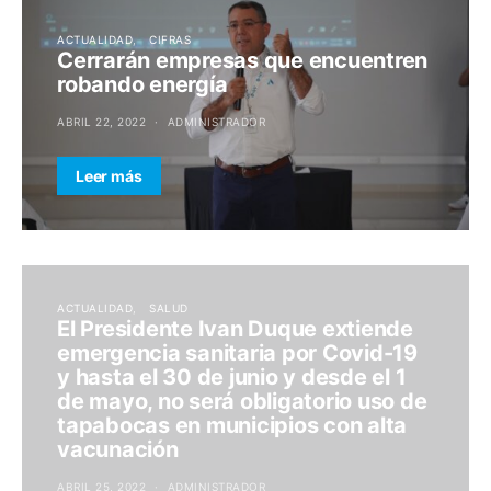
ACTUALIDAD
CIFRAS
Cerrarán empresas que encuentren
robando energía
ABRIL 22, 2022
ADMINISTRADOR
Leer más
ACTUALIDAD
SALUD
El Presidente Ivan Duque extiende
emergencia sanitaria por Covid-19
y hasta el 30 de junio y desde el 1
de mayo, no será obligatorio uso de
tapabocas en municipios con alta
vacunación
ABRIL 25, 2022
ADMINISTRADOR